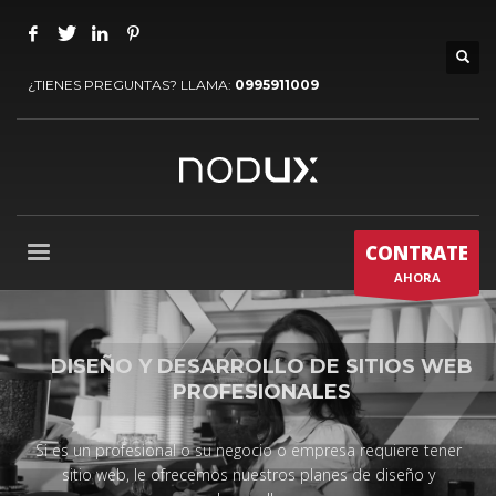
¿TIENES PREGUNTAS? LLAMA:
0995911009
CONTRATE
AHORA
DISEÑO Y DESARROLLO DE SITIOS WEB
PROFESIONALES
Si es un profesional o su negocio o empresa requiere tener
sitio web, le ofrecemos nuestros planes de diseño y