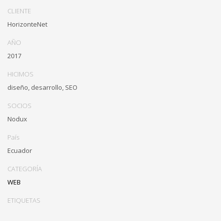
CLIENTE
HorizonteNet
AÑO
2017
HICIMOS
diseño, desarrollo, SEO
SOCIOS
Nodux
País
Ecuador
CATEGORÍA
WEB
ETIQUETAS