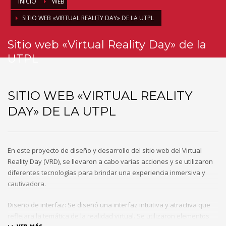
INICIO
WEB
SITIO WEB «VIRTUAL REALITY DAY» DE LA UTPL
Sitio web «Virtual Reality Day» de la
UTPL
SITIO WEB «VIRTUAL REALITY
DAY» DE LA UTPL
En este proyecto de diseño y desarrollo del sitio web del Virtual
Reality Day (VRD), se llevaron a cabo varias acciones y se utilizaron
diferentes tecnologías para brindar una experiencia inmersiva y
cautivadora.
Diseño de interfaz: Se diseñó una interfaz intuitiva y atractiva que
reflejara la temática de la realidad virtual. Se utilizaron elementos