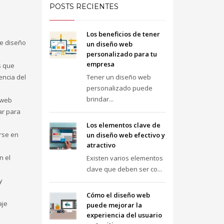
POSTS RECIENTES
Los beneficios de tener
de diseño
un diseño web
personalizado para tu
empresa
s que
encia del
Tener un diseño web
personalizado puede
brindar...
 web
ar para
Los elementos clave de
rse en
un diseño web efectivo y
atractivo
n el
Existen varios elementos
clave que deben ser co...
y
Cómo el diseño web
aje
puede mejorar la
experiencia del usuario